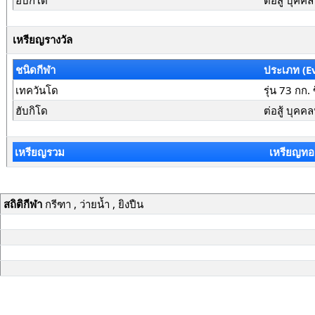
ฮับกิโด
ต่อสู้ บุคค
เหรียญรางวัล
ชนิดกีฬา
ประเภท (E
เทควันโด
รุ่น 73 กก
ฮับกิโด
ต่อสู้ บุคค
เหรียญรวม
เหรียญทอ
สถิติกีฬา
กรีฑา , ว่ายน้ำ , ยิงปืน