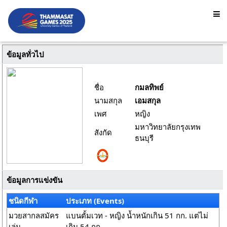
ข้อมูลทั่วไป
ชื่อ
กมลทิพย์
นามสกุล
เอมสกุล
เพศ
หญิง
มหาวิทยาลัยกรุงเทพ
สังกัด
ธนบุรี
ข้อมูลการแข่งขัน
ชนิดกีฬา
ประเภท (Events)
มวยสากลสมัคร
แบนตั้มเวท - หญิง น้ำหนักเกิน 51 กก. แต่ไม่
เล่น
เกิน 54 กก