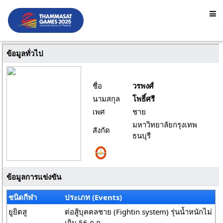
ข้อมูลทั่วไป
ชื่อ
วรพงศ์
นามสกุล
โพธิ์ศรี
เพศ
ชาย
มหาวิทยาลัยกรุงเทพ
สังกัด
ธนบุรี
ข้อมูลการแข่งขัน
ชนิดกีฬา
ประเภท (Events)
ยูยิตสู
ต่อสู้บุคคลชาย (Fightin system) รุ่นน้ำหนักไม่
เกิน 56 ก.ก.