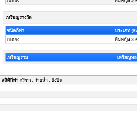
เปตอง
ทีมหญิง 3 
เหรียญรางวัล
ชนิดกีฬา
ประเภท (E
เปตอง
ทีมหญิง 3 
เหรียญรวม
เหรียญทอ
สถิติกีฬา
กรีฑา , ว่ายน้ำ , ยิงปืน