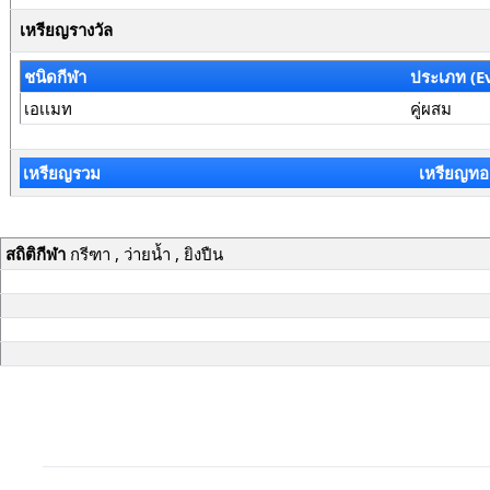
เหรียญรางวัล
ชนิดกีฬา
ประเภท (E
เอเเมท
คู่ผสม
เหรียญรวม
เหรียญทอ
สถิติกีฬา
กรีฑา , ว่ายน้ำ , ยิงปืน