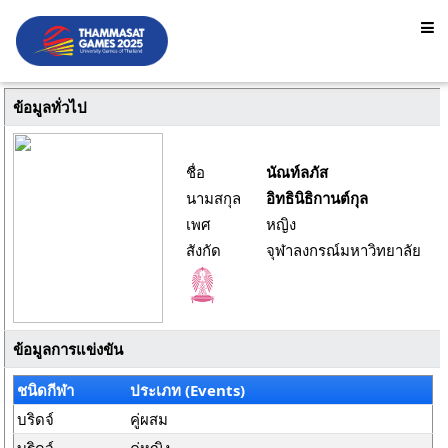
ข้อมูลทั่วไป
ชื่อ
นัณท์ลภัส
นามสกุล
อิทธินิธิกานต์กุล
เพศ
หญิง
สังกัด
จุฬาลงกรณ์มหาวิทยาลัย
ข้อมูลการแข่งขัน
ชนิดกีฬา
ประเภท (Events)
บริดจ์
คู่ผสม