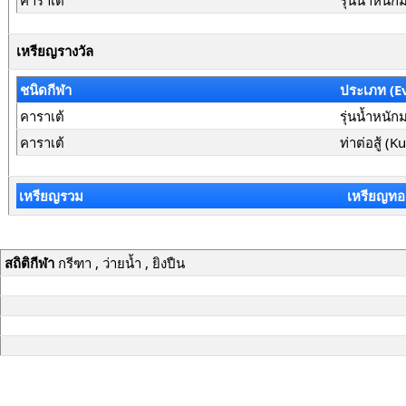
คาราเต้
รุ่นน้ำหนั
เหรียญรางวัล
ชนิดกีฬา
ประเภท (E
คาราเต้
รุ่นน้ำหนั
คาราเต้
ท่าต่อสู้ (
เหรียญรวม
เหรียญทอ
สถิติกีฬา
กรีฑา , ว่ายน้ำ , ยิงปืน