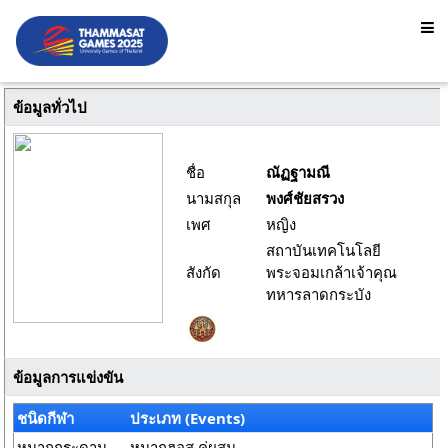
ข้อมูลทั่วไป
ชื่อ
ณัฏฐามณี
นามสกุล
พงศ์ชัยสรวง
เพศ
หญิง
สถาบันเทคโนโลยี
สังกัด
พระจอมเกล้าเจ้าคุณ
ทหารลาดกระบัง
ข้อมูลการแข่งขัน
ชนิดกีฬา
ประเภท (Events)
หมากกระดาน
หมากฮอส คู่ผสม