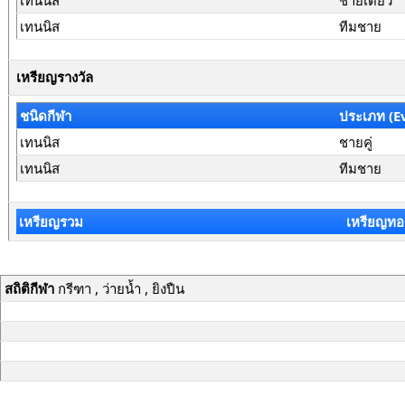
เทนนิส
ชายเดี่ยว
เทนนิส
ทีมชาย
เหรียญรางวัล
ชนิดกีฬา
ประเภท (E
เทนนิส
ชายคู่
เทนนิส
ทีมชาย
เหรียญรวม
เหรียญทอ
สถิติกีฬา
กรีฑา , ว่ายน้ำ , ยิงปืน