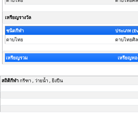
ดาบไทย
ดาบไทยศิลป
เหรียญรางวัล
ชนิดกีฬา
ประเภท (E
ดาบไทย
ดาบไทยศิลป
เหรียญรวม
เหรียญทอ
สถิติกีฬา
กรีฑา , ว่ายน้ำ , ยิงปืน