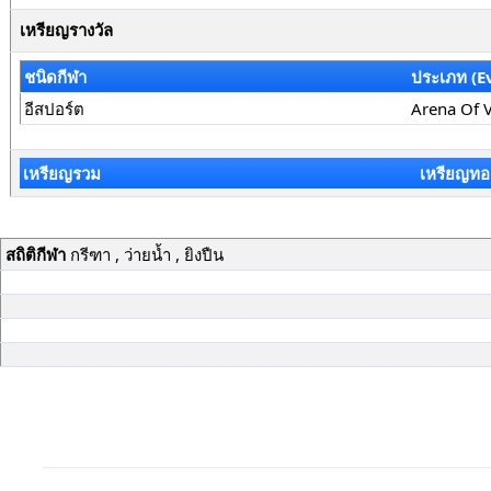
เหรียญรางวัล
ชนิดกีฬา
ประเภท (E
อีสปอร์ต
Arena Of 
เหรียญรวม
เหรียญทอ
สถิติกีฬา
กรีฑา , ว่ายน้ำ , ยิงปืน