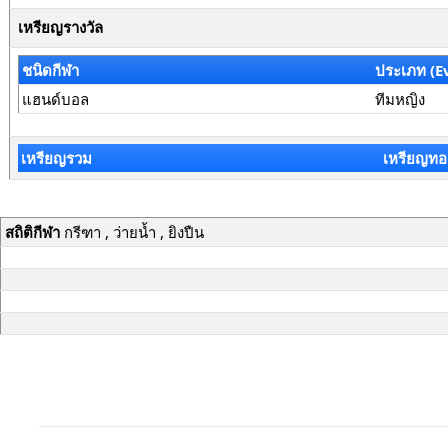
เหรียญรางวัล
ชนิดกีฬา
ประเภท (E
แฮนด์บอล
ทีมหญิง
เหรียญรวม
เหรียญทอ
สถิติกีฬา
กรีฑา , ว่ายน้ำ , ยิงปืน