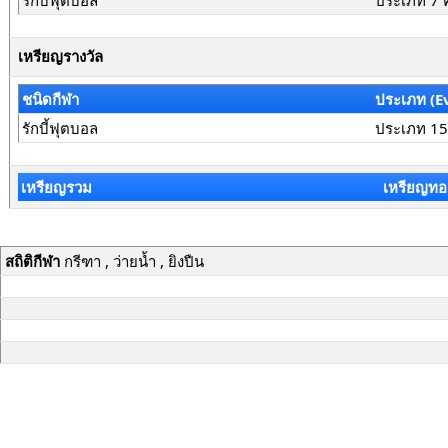
รักบี้ฟุตบอล
ประเภท 7 
เหรียญรางวัล
ชนิดกีฬา
ประเภท (E
รักบี้ฟุตบอล
ประเภท 15
เหรียญรวม
เหรียญทอ
สถิติกีฬา
กรีฑา , ว่ายน้ำ , ยิงปืน