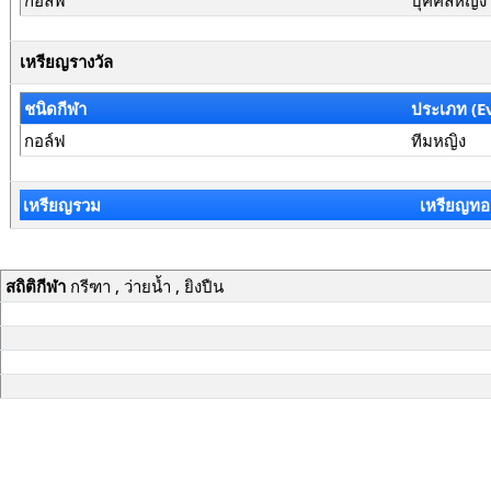
กอล์ฟ
บุคคลหญิง
เหรียญรางวัล
ชนิดกีฬา
ประเภท (E
กอล์ฟ
ทีมหญิง
เหรียญรวม
เหรียญทอ
สถิติกีฬา
กรีฑา , ว่ายน้ำ , ยิงปืน