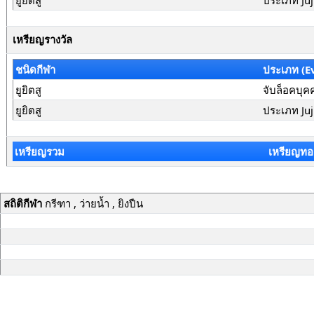
ยูยิตสู
ประเภท Juj
เหรียญรางวัล
ชนิดกีฬา
ประเภท (E
ยูยิตสู
จับล็อคบุคค
ยูยิตสู
ประเภท Juj
เหรียญรวม
เหรียญทอ
สถิติกีฬา
กรีฑา , ว่ายน้ำ , ยิงปืน