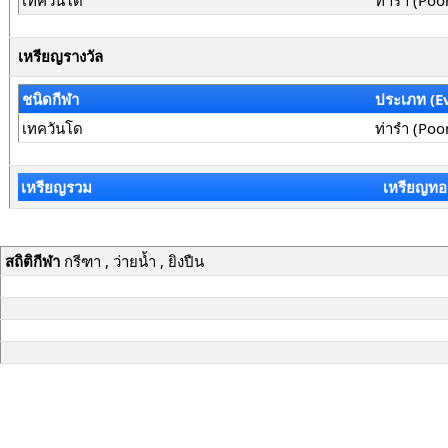
เทควันโด
ท่ารำ (Poo
เหรียญรางวัล
ชนิดกีฬา
ประเภท (E
เทควันโด
ท่ารำ (Poo
เหรียญรวม
เหรียญทอ
สถิติกีฬา
กรีฑา , ว่ายน้ำ , ยิงปืน