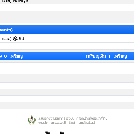
msae) ทีมหญิง
vents)
msae) คู่ผสม
ง 0 เหรียญ
เหรียญเงิน 1 เหรียญ